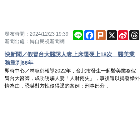
Line
Facebook
Plurk
X
Sina
發布時間：2024/12/23 19:39
Weib
新聞出處：轉自民視新聞網
快新聞／假冒台大醫誘人妻上床還硬上18次 醫美業
務重判66年
即時中心／林耿郁報導2022年，台北市發生一起醫美業務假
冒台大醫師，成功誘騙人妻「人財兩失」，事後還以揭發婚外
情為由，恐嚇對方性侵得逞的案例；刑事部分，