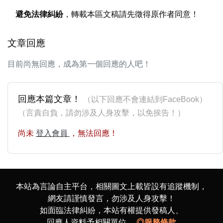
避免法律糾紛
，轉載本區文稿請先徵得原作者同意！
文章回應
目前尚無回應，成為第一個回應的人吧！
回應本篇文章！
（以下回應不會連結到FaceBook）
（言責自負，請勿涉及人身攻擊，以免挨告！）
尚未
登入會員
，無法回應！
本站為言論自主平台，相關圖文上載皆設有追蹤機制，
網友請謹慎發言，勿涉及人身攻擊！
如面臨法律糾紛，本站有權提供發稿人、
回應人資料予相關單位。
◎服務條款