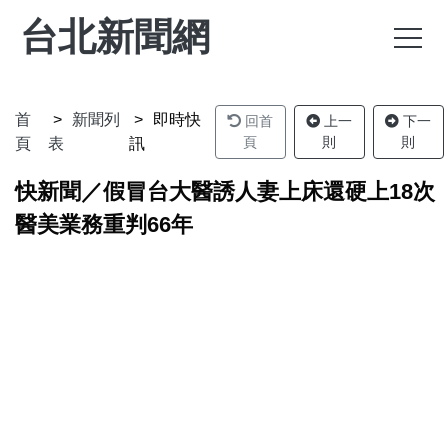
台北新聞網
首
新聞列
即時快
回首
上一
下一
頁
則
則
頁
表
訊
快新聞／假冒台大醫誘人妻上床還硬上18次
醫美業務重判66年