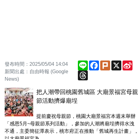
Line
Facebook
Plurk
X
Si
發布時間：2025/05/04 14:04
We
新聞出處：自由時報 (Google
Threads
News)
把人潮帶回桃園舊城區 大廟景福宮母親
節活動擠爆廟埕
提前慶祝母親節，桃園大廟景福宮本週末舉辦
「感恩5月~母親節系列活動」，參加的人潮將廟埕擠得水洩
不通，主委簡征潭表示，桃市府正在推動「舊城再生計畫」，
以大廟景福宮為...