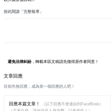
按此閱讀「完整報導」
避免法律糾紛
，轉載本區文稿請先徵得原作者同意！
文章回應
目前尚無回應，成為第一個回應的人吧！
回應本篇文章！
（以下回應不會連結到FaceBook）
（言責自負，請勿涉及人身攻擊，以免挨告！）