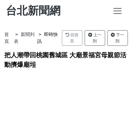
台北新聞網
首
新聞列
即時快
回首
上一
下一
頁
則
則
頁
表
訊
把人潮帶回桃園舊城區 大廟景福宮母親節活
動擠爆廟埕