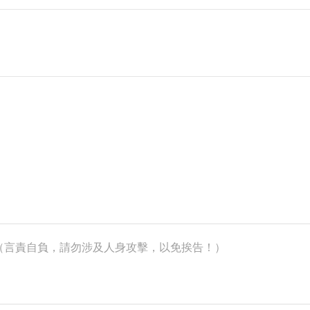
k）（言責自負，請勿涉及人身攻擊，以免挨告！）