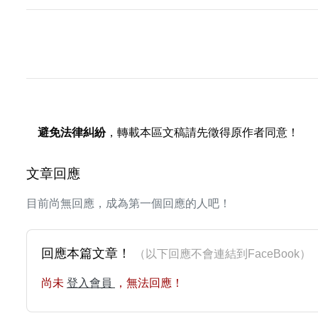
避免法律糾紛
，轉載本區文稿請先徵得原作者同意！
文章回應
目前尚無回應，成為第一個回應的人吧！
回應本篇文章！
（以下回應不會連結到FaceBoo
尚未
登入會員
，無法回應！