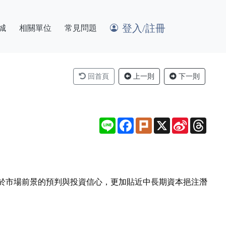
登入/註冊
城
相關單位
常見問題
回首頁
上一則
下一則
Line
Facebook
Plurk
X
Sina
Thre
Weibo
於市場前景的預判與投資信心，更加貼近中長期資本挹注潛