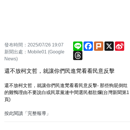
Line
Facebook
Plurk
X
Si
發布時間：2025/07/26 19:07
We
新聞出處：Mobile01 (Google
Threads
News)
還不放柯文哲，就讓你們民進党看看民意反擊
還不放柯文哲，就讓你們民進党看看民意反擊- 那些狗屁倒灶
的雞鴨理由不要說白或民眾黨連中間選民都肚爛(台灣新聞第1
頁)
按此閱讀「完整報導」