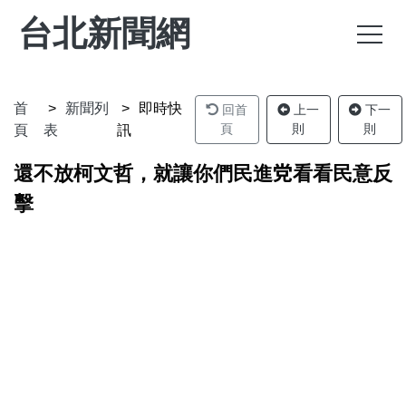
台北新聞網
首
新聞列
即時快
回首
上一
下一
頁
則
則
頁
表
訊
還不放柯文哲，就讓你們民進党看看民意反
擊