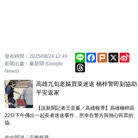
Line
Facebook
Plurk
X
Sin
發布時間：2025/08/24 12:49
We
新聞出處：蕃新聞 (Google
Threads
News)
高雄九旬老嫗買菜迷途 楠梓警即刻協助
平安返家
【說新聞記者王萓蓁／高雄報導】高雄楠梓區
22日下午傳出一起長者迷途事件，所幸在警方與熱心民眾的
協.
按此閱讀「完整報導」