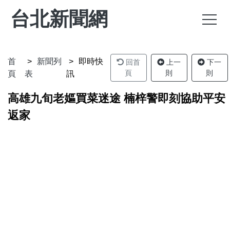
台北新聞網
首
新聞列
即時快
回首
上一
下一
頁
則
則
頁
表
訊
高雄九旬老嫗買菜迷途 楠梓警即刻協助平安
返家