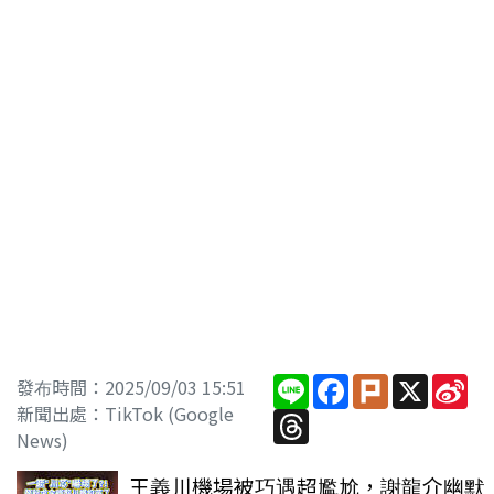
Line
Facebook
Plurk
X
Si
發布時間：2025/09/03 15:51
We
新聞出處：TikTok (Google
Threads
News)
王義川機場被巧遇超尷尬，謝龍介幽默