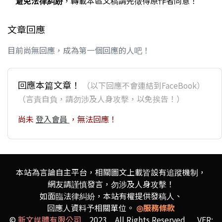
避免法律糾紛
，轉載本區文稿請先徵得原作者同意！
文章回應
目前尚無回應，成為第一個回應的人吧！
回應本篇文章！
（以下回應不會連結到FaceBook）
（言責自負，請勿涉及人身攻擊，以免挨告！）
尚未
登入會員
，無法回應！
本站為言論自主平台，相關圖文上載皆設有追蹤機制，
網友請謹慎發言，勿涉及人身攻擊！
如面臨法律糾紛，本站有權提供發稿人、
回應人資料予相關單位。
◎服務條款
©
新文媒體有限公司
2023 All Rights Reserved VER: