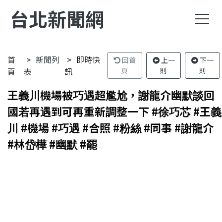
台北新聞網
首
新聞列
即時快
回首
上一
下一
頁
表
訊
頁
則
則
王義川機場被巧遇超尷尬，謝龍介幽默談回
國若再遇到可再重新調整一下 #徐巧芯 #王義
川 #機場 #巧遇 #合照 #粉絲 #同事 #謝龍介
#林岱樺 #幽默 #罷