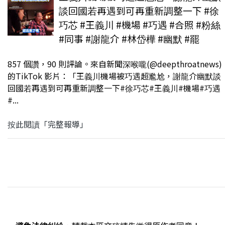
談回國若再遇到可再重新調整一下 #徐
巧芯 #王義川 #機場 #巧遇 #合照 #粉絲
#同事 #謝龍介 #林岱樺 #幽默 #罷
857 個讚，90 則評論。來自新聞深喉嚨(@deepthroatnews)
的TikTok 影片：「王義川機場被巧遇超尷尬，謝龍介幽默談
回國若再遇到可再重新調整一下#徐巧芯#王義川#機場#巧遇
#...
按此閱讀「完整報導」