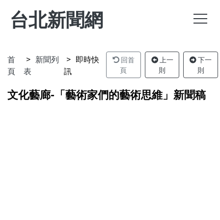
台北新聞網
首
新聞列
即時快
回首
上一
下一
頁
表
訊
頁
則
則
文化藝廊-「藝術家們的藝術思維」新聞稿