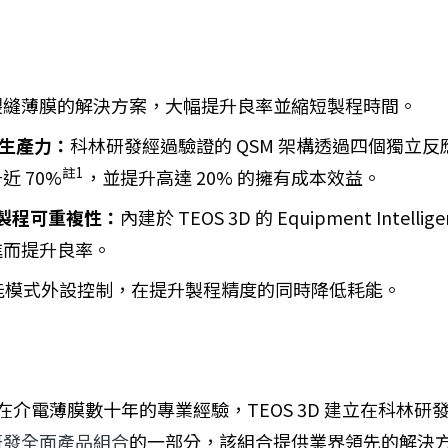
裂縫薄膜的解決方案，大幅提升良率並縮短製程時間。
生產力：
科林研發經過驗證的 QSM 架構透過四個獨立
註1
 70%
，並提升高達 20% 的擁有成本效益。
製程可重複性：
內建於 TEOS 3D 的 Equipment I
進而提升良率。
能模式外設控制，在提升製程精度的同時降低耗能。
介電薄膜數十年的專業經驗，TEOS 3D 建立在科林研發已
研發全面產品組合
的一部分，該組合提供業界領先的解決