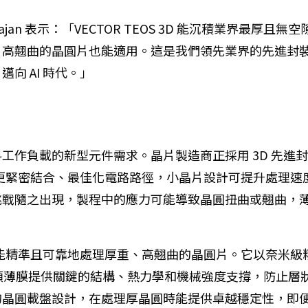
arajan 表示：「VECTOR TEOS 3D 能沉積業界
、高翹曲的晶圓片也能適用。這是我們領先業界的先進封
向 AI 時代。」
作負載的新型元件需求。晶片製造商正採用 3D 先進封裝
單元更緊密結合、最佳化電路路徑，小晶片設計可提升處理
挑戰隨之出現，製程中的應力可能導致晶圓扭曲或翹曲，
戰，能精準且可靠地處理厚重、高翹曲的晶圓片。它以奈米級
這類薄膜提供關鍵的結構、熱力學和機械強度支撐，防止層狀結
的晶圓載盤設計，在處理厚晶圓時能提供卓越穩定性，即