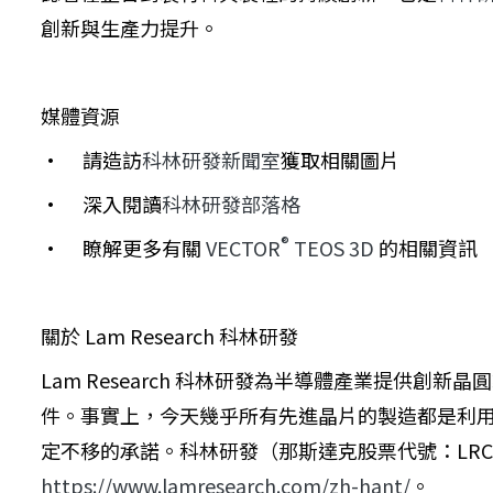
創新與生產力提升。
媒體資源
· 請造訪
科林研發新聞室
獲取相關圖片
· 深入閱讀
科林研發部落格
®
· 瞭解更多有關
VECTOR
TEOS 3D
的相關資訊
關於 Lam Research 科林研發
Lam Research 科林研發為半導體產業提
件。事實上，今天幾乎所有先進晶片的製造都是利
定不移的承諾。科林研發（那斯達克股票代號：LRCX）是
https://www.lamresearch.com/zh-hant/
。