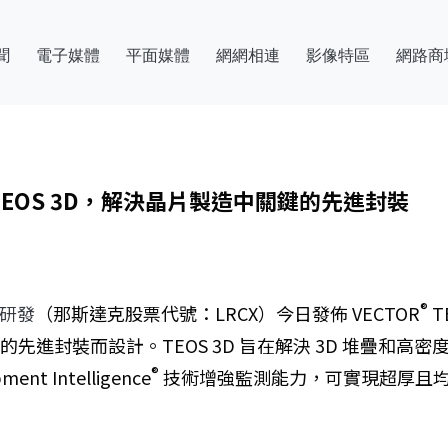
聞
電子媒體
平面媒體
網網相連
影像特區
網路商
R® TEOS 3D，解決晶片製造中關鍵的先進封裝
®
科林研發
（那斯達克股票代號：LRCX）今日發佈 VECTOR
T
的先進封裝而設計。TEOS 3D 旨在解決 3D 堆疊和
®
Intelligence
技術增強監測能力，可實現超厚且均勻