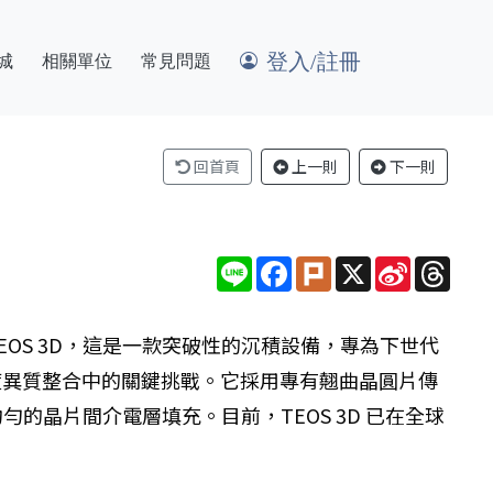
登入/註冊
城
相關單位
常見問題
回首頁
上一則
下一則
Line
Facebook
Plurk
X
Sina
Thre
Weibo
EOS 3D，這是一款突破性的沉積設備，專為下世代
高密度異質整合中的關鍵挑戰。它採用專有翹曲晶圓片傳
的晶片間介電層填充。目前，TEOS 3D 已在全球