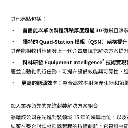
其他亮點包括：
·
首個能以單次製程沉積厚度超過 30 微米
且無
·
獨特的 Quad-Station 模組
（
QSM
）
架構提升
其產能相較科林研發上一代介電層填充解決方案提升近
®
·
科林研發 Equipment Intelligence
技術實現
題並自動化例行任務，可提升設備效能與可靠性，
·
更高的能源效率：
整合高效率射頻產生器和節
加入業界領先的先進封裝解決方案組合
憑藉該公司在先進封裝領域 15 年的領導地位，以及在
誌著在整合封裝材料與製程的持續創新。它是
科林