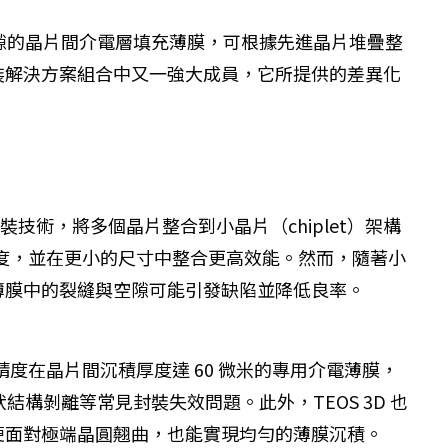
最厚且無空隙的晶片間介電層填充薄膜，可根據先進晶片堆疊整
裝解決方案組合中又一強大成員，它所提供的差異化
技術，將多個晶片整合到小晶片（chiplet）架構
速度，並在更小的尺寸中整合更高效能。然而，隨著小
薄膜中的裂縫與空隙可能引發缺陷並降低良率。
精度在晶片間沉積厚度達 60 微米的專用介電薄膜，
構剝離等常見封裝失效問題。此外，TEOS 3D 也
便面對極端晶圓翹曲，也能實現均勻的薄膜沉積。