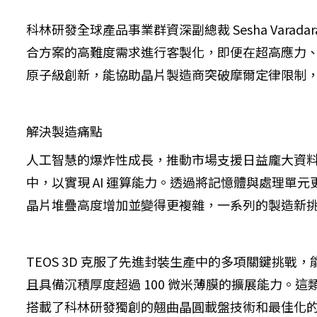
科林研發全球產品事業群資深副總裁 Sesha Varad
合方案的高難度需求進行客製化，即便在超高應力
原子級創新，能協助晶片製造商突破摩爾定律限制，邁
解決製造痛點
人工智慧的爆炸性成長，推動市場支援日益龐大資料工
中，以實現 AI 運算能力。透過將記憶體與處理
晶片堆疊高度增加並變得更複雜，一系列的製造新
TEOS 3D 克服了先進封裝生產中的多項關鍵挑
且具備沉積厚度超過 100 微米薄膜的擴展能力。
搭載了科林研發獨創的翹曲晶圓載盤技術和最佳化