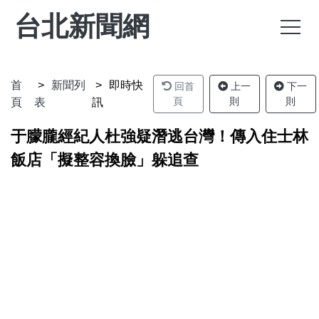
台北新聞網
首
新聞列
即時快
回首
上一
下一
頁
則
則
頁
表
訊
于朦朧經紀人杜強疑潛逃台灣！傳入住士林
飯店「擬整容換臉」躲追查