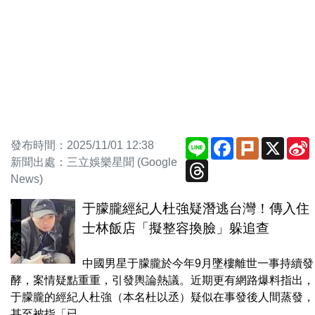
Line
Facebook
Plurk
X
發布時間：2025/11/01 12:38
新聞出處：三立娛樂星聞 (Google
Threads
News)
于朦朧經紀人杜強疑潛逃台灣！傳入住
士林飯店「擬整容換臉」躲追查
中國男星于朦朧於今年9月墜樓離世一事持續發
酵，案情疑點重重，引發輿論熱議。近期更有網路爆料指出，
于朦朧的經紀人杜強（本名杜以丞）疑似在事發後人間蒸發，
甚至被指「已...