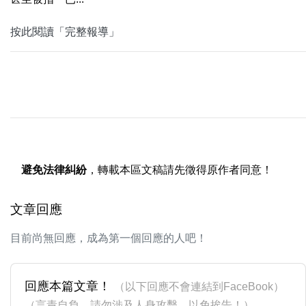
按此閱讀「完整報導」
避免法律糾紛
，轉載本區文稿請先徵得原作者同意！
文章回應
目前尚無回應，成為第一個回應的人吧！
回應本篇文章！
（以下回應不會連結到FaceBook）
（言責自負，請勿涉及人身攻擊，以免挨告！）