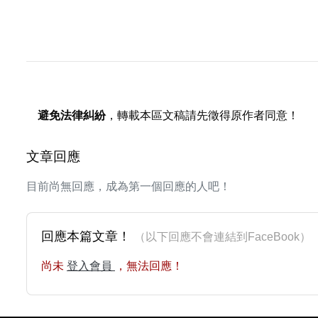
避免法律糾紛
，轉載本區文稿請先徵得原作者同意！
文章回應
目前尚無回應，成為第一個回應的人吧！
回應本篇文章！
（以下回應不會連結到FaceBoo
尚未
登入會員
，無法回應！