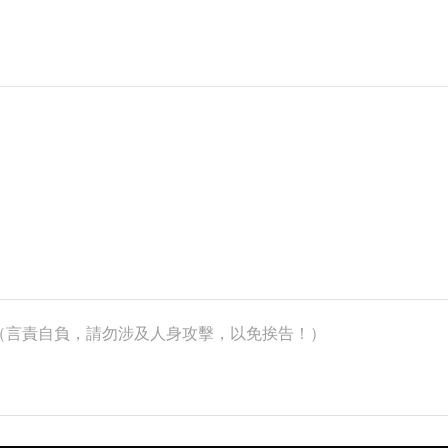
k）（言責自負，請勿涉及人身攻擊，以免挨告！）