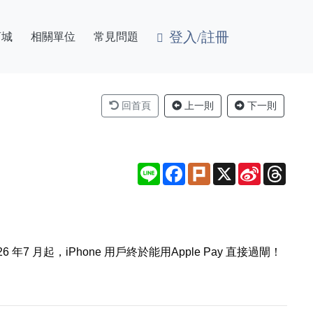
登入/註冊
商城
相關單位
常見問題
回首頁
上一則
下一則
Line
Facebook
Plurk
X
Sina
Thre
Weibo
月起，iPhone 用戶終於能用Apple Pay 直接過閘！