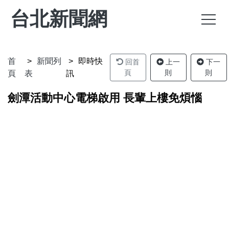
台北新聞網
首
新聞列
即時快
回首
上一
下一
頁
則
則
頁
表
訊
劍潭活動中心電梯啟用 長輩上樓免煩惱