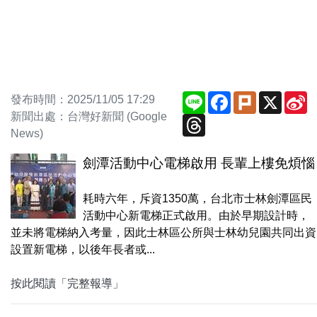
Line
Facebook
Plurk
X
S
發布時間：2025/11/05 17:29
W
新聞出處：台灣好新聞 (Google
Threads
News)
劍潭活動中心電梯啟用 長輩上樓免煩惱
耗時六年，斥資1350萬，台北市士林劍潭區民
活動中心新電梯正式啟用。由於早期設計時，
並未將電梯納入考量，因此士林區公所與士林幼兒園共同出資
設置新電梯，以後年長者或...
按此閱讀「完整報導」