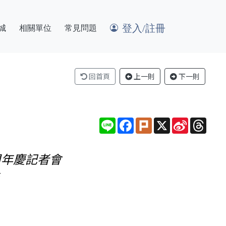
登入/註冊
城
相關單位
常見問題
回首頁
上一則
下一則
Line
Facebook
Plurk
X
Sina
Thre
Weibo
5周年慶記者會