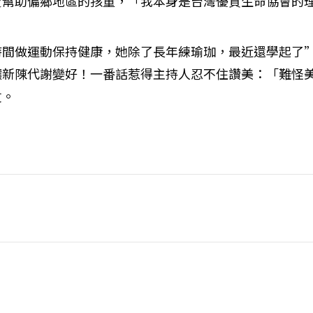
賣幫助偏鄉地區的孩童，「我本身是台灣優質生命協會的
時間做運動保持健康，她除了長年練瑜珈，最近還學起了
讓新陳代謝變好！一番話惹得主持人忍不住讚美：「難怪
丈。