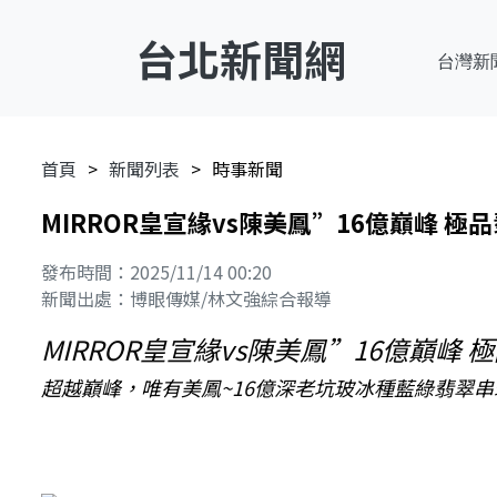
台北新聞網
台灣新
首頁
新聞列表
時事新聞
MIRROR皇宣緣vs陳美鳳”16億巔峰 極品
發布時間：2025/11/14 00:20
新聞出處：博眼傳媒/林文強綜合報導
MIRROR皇宣緣vs陳美鳳”16億巔峰 
超越巔峰，唯有美鳳~16億深老坑玻冰種藍綠翡翠