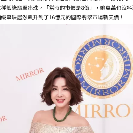
冰種藍綠翡翠串珠，「當時的市價是8億」，她萬萬也沒料
級串珠居然飆升到了16億元的國際翡翠市場新天價！