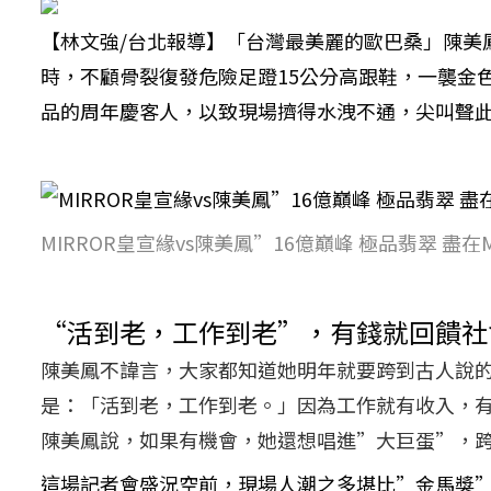
【林文強/台北報導】「台灣最美麗的歐巴桑」陳美鳳今天
時，不顧骨裂復發危險足蹬15公分高跟鞋，一襲金
品的周年慶客人，以致現場擠得水洩不通，尖叫聲
MIRROR皇宣緣vs陳美鳳”16億巔峰 極品翡翠 盡在
“活到老，工作到老”，有錢就回饋社
陳美鳳不諱言，大家都知道她明年就要跨到古人說
是：「活到老，工作到老。」因為工作就有收入，
陳美鳳說，如果有機會，她還想唱進”大巨蛋”，
這場記者會盛況空前，現場人潮之多堪比”金馬獎”