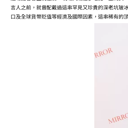
言人之前，就曾配戴過這串罕見又珍貴的深老坑玻
口及全球貨幣貶值等經濟及國際因素，這串稀有的頂