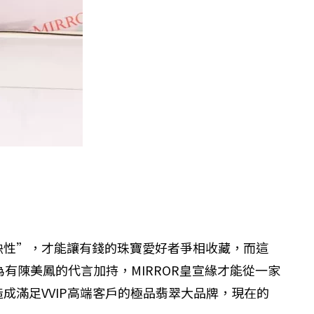
缺性”，才能讓有錢的珠寶愛好者爭相收藏，而這
有陳美鳳的代言加持，MIRROR皇宣緣才能從一家
滿足VVIP高端客戶的極品翡翠大品牌，現在的