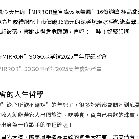
出席【MIRROR皇宣緣vs陳美鳳”16億巔峰 極品翡翠 
色亮片晚禮服配上市價破16億元的深老坑玻冰種藍綠翡
此起彼落，害她走得危危顫顫，直呼：「哇！好緊張啊！
MIRROR”SOGO忠孝館2025周年慶記者會
會的人生哲學
的”從心所欲不逾矩”的年紀了，很多記者都會問她到底
有收入就能帶家人出國旅遊、吃美食，買自己喜歡的珠寶
跨出身為一位歌手的里程碑喔！
星光大道，陳美鳳手捧最喜歡的紫色大花束，巧笑倩兮，她