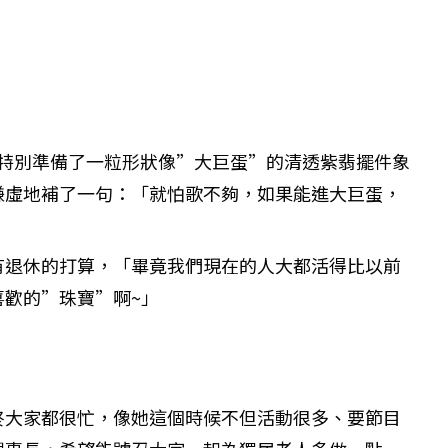
司特別準備了一粒形狀像”大巨蛋”的清透紫翡擺件象
謙虛地補了一句：「就怕歌不夠，如果能進大巨蛋，
有退休的打算，「畢竟我們現在的人大都活得比以前
歡的”珠寶”啊~」
終大家都很忙，像她這個時候不但活動很多、要節目