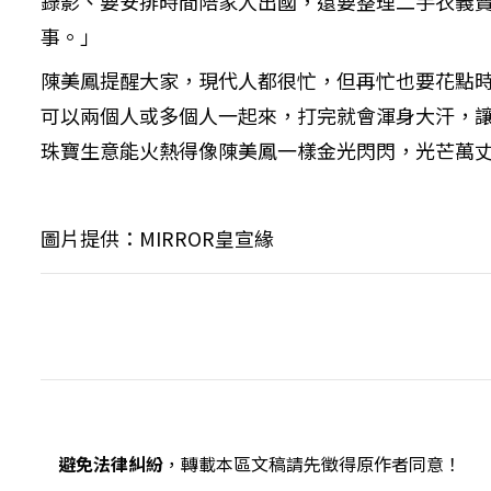
錄影、要安排時間陪家人出國，還要整理二手衣義
事。」
陳美鳳提醒大家，現代人都很忙，但再忙也要花點
可以兩個人或多個人一起來，打完就會渾身大汗，
珠寶生意能火熱得像陳美鳳一樣金光閃閃，光芒萬
圖片提供：MIRROR皇宣緣
避免法律糾紛
，轉載本區文稿請先徵得原作者同意！