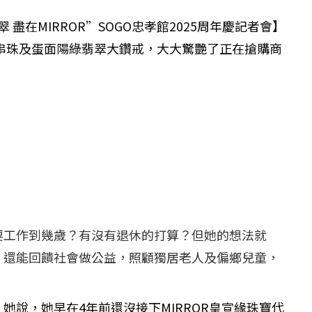
盡在MIRROR”SOGO忠孝館2025周年慶記者會】
翠串珠及蛋面陽綠翡翠大鑽戒，大大驚艷了正在搶購商
」
要工作到幾歲？有沒有退休的打算？但她的想法就
，還能回饋社會做公益，照顧獨居老人及偏鄉兒童，
說，她早在4年前還沒接下MIRROR皇宣緣珠寶代