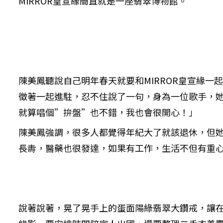
MIRROR皇宣緣簡直就是一座翡翠博物館。
陳美鳳聽說自己明年春天就要和MIRROR皇宣緣
徵著一起進駐，忍不住說了一句，身為一位歌手，
就算唱個”拚盤”也不錯，我也會很開心！」
陳美鳳強調，很多人都覺得年紀大了就該退休，但
長夀，醫藥也很發達，如果有工作，生活不但有重心
說著說著，晃了晃手上的蛋面陽綠翡翠大鑽戒，讓