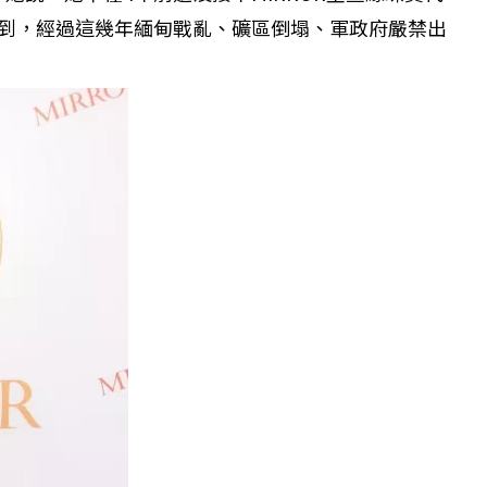
到，經過這幾年緬甸戰亂、礦區倒塌、軍政府嚴禁出