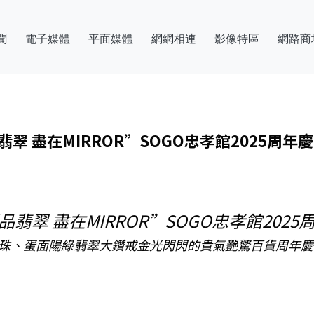
聞
電子媒體
平面媒體
網網相連
影像特區
網路商
翡翠 盡在MIRROR”SOGO忠孝館2025周年慶
極品翡翠 盡在MIRROR”SOGO忠孝館202
串珠、蛋面陽綠翡翠大鑽戒金光閃閃的貴氣艷驚百貨周年慶