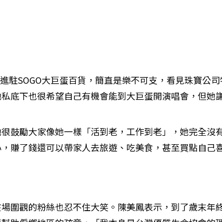
一起進駐SOGO大巨蛋百貨，簡直是樂不可支，看見珠寶公
她私底下也很希望自己有機會能到大巨蛋開演唱會，但她
她很鼓勵大家像她一樣「活到老，工作到老」，她完全沒
，賺了錢還可以帶家人去旅遊、吃美食，甚至買點自己喜
在場圍觀的粉絲也忍不住大笑。陳美鳳表示，到了歲末年