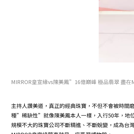
MIRROR皇宣緣vs陳美鳳”16億巔峰 極品翡翠 盡在
主持人讚美道，真正的經典珠寶，不但不會被時間
種”稀缺性”就像陳美鳳本人一樣，入行50年，地
規模不大的珠寶公司不斷精進、不斷蛻變，成為台灣