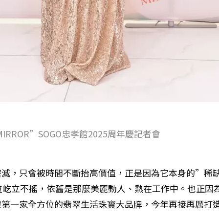
MIRROR”SOGO忠孝館2025周年慶記者會
磨滅，只會被時間不斷抬高價值，正是因為它本身的”稀
位屹立不搖，依舊是那麼美麗動人、熱在工作中。也正因為
第一家全方位的翡翠生活珠寶大品牌，今年再接再厲打造成