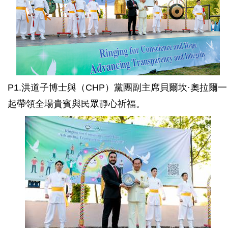
P1.洪道子博士與（CHP）黨團副主席貝爾坎·奧拉爾一
起帶領全場貴賓與民眾靜心祈福。