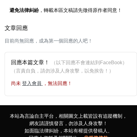
避免法律糾紛
，轉載本區文稿請先徵得原作者同意！
文章回應
目前尚無回應，成為第一個回應的人吧！
回應本篇文章！
（以下回應不會連結到FaceBook）
（言責自負，請勿涉及人身攻擊，以免挨告！）
尚未
登入會員
，無法回應！
本站為言論自主平台，相關圖文上載皆設有追蹤機制，
網友請謹慎發言，勿涉及人身攻擊！
如面臨法律糾紛，本站有權提供發稿人、