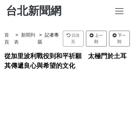
台北新聞網
首
新聞列
記者專
回首
上一
下一
頁
則
則
頁
表
區
從加里波利戰役到和平祈願 太極門於土耳
其傳遞良心與希望的文化