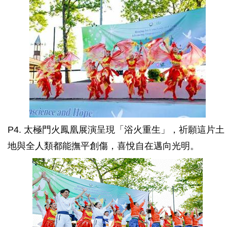
P4. 太極門火鳳凰展演呈現「浴火重生」，祈願這片土
地與全人類都能撫平創傷，喜悅自在邁向光明。