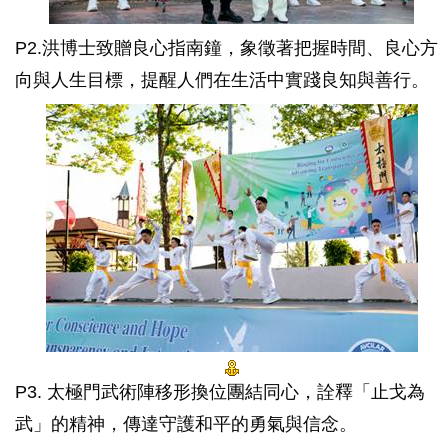
P2.洪博士致贈良心指南鐘，象徵著把握時間、良心方
向與人生目標，提醒人們在生活中實踐良知與善行。
P3. 太極門武術陣移形換位團結同心，詮釋「止戈為
武」的精神，傳達守護和平的勇氣與信念。