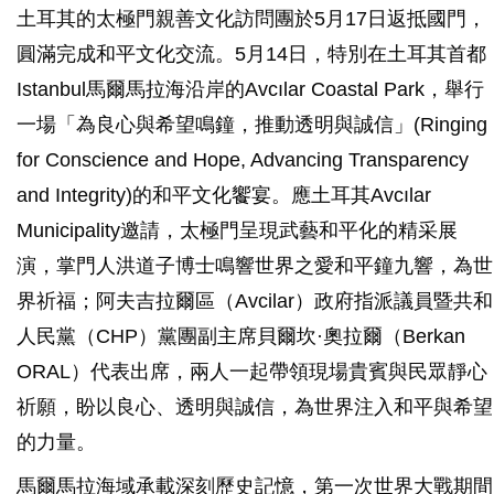
土耳其的太極門親善文化訪問團於5月17日返抵國門，
圓滿完成和平文化交流。5月14日，特別在土耳其首都
Istanbul馬爾馬拉海沿岸的Avcılar Coastal Park，舉行
一場「為良心與希望鳴鐘，推動透明與誠信」(Ringing
for Conscience and Hope, Advancing Transparency
and Integrity)的和平文化饗宴。應土耳其Avcılar
Municipality邀請，太極門呈現武藝和平化的精采展
演，掌門人洪道子博士鳴響世界之愛和平鐘九響，為世
界祈福；阿夫吉拉爾區（Avcilar）政府指派議員暨共和
人民黨（CHP）黨團副主席貝爾坎·奧拉爾（Berkan
ORAL）代表出席，兩人一起帶領現場貴賓與民眾靜心
祈願，盼以良心、透明與誠信，為世界注入和平與希望
的力量。
馬爾馬拉海域承載深刻歷史記憶，第一次世界大戰期間