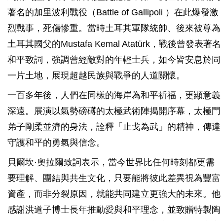
著名的加里波利戰役（Battle of Gallipoli ）在此爆發激
烈戰事，死傷慘重。當時土耳其軍隊統帥、後來被尊為
土耳其國父的Mustafa Kemal Atatürk，戰後曾發表著名
和平致詞，強調曾經敵對的年輕士兵，如今皆安息於同
一片土地，展現超越民族與戰爭的人道關懷。
一百多年後，人們在同樣的海岸為和平祈福，更顯意義
深遠。展演以氣勢磅礡的太極武術陣揭開序幕，太極門
弟子剛柔並濟的身法，詮釋「止戈為武」的精神，傳達
守護和平的勇氣與信念。
貝爾坎·奧拉爾致詞表示，當今世界比任何時刻都更需
要理解、團結與共生文化，只要能將彼此差異視為豐富
資產，而非分裂原因，就能共同建立更強大的未來。他
感謝洪道子博士長年推動愛與和平理念，並致贈特製陶