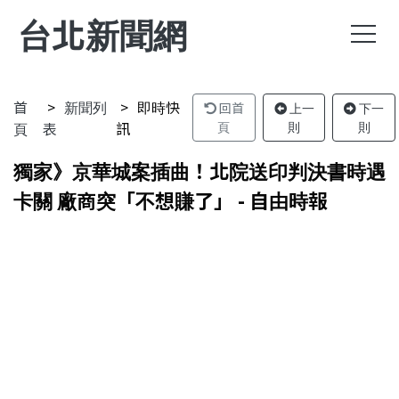
台北新聞網
首
新聞列
即時快
回首
上一
下一
頁
表
訊
頁
則
則
獨家》京華城案插曲！北院送印判決書時遇
卡關 廠商突「不想賺了」 - 自由時報