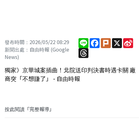
Line
Facebook
Plurk
X
Si
發布時間：2026/05/22 08:29
W
新聞出處：自由時報 (Google
Threads
News)
獨家》京華城案插曲！北院送印判決書時遇卡關 廠
商突「不想賺了」 - 自由時報
按此閱讀「完整報導」