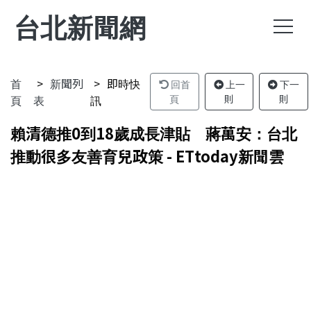
台北新聞網
首
新聞列
即時快
回首
上一
下一
頁
表
訊
頁
則
則
賴清德推0到18歲成長津貼 蔣萬安：台北
推動很多友善育兒政策 - ETtoday新聞雲