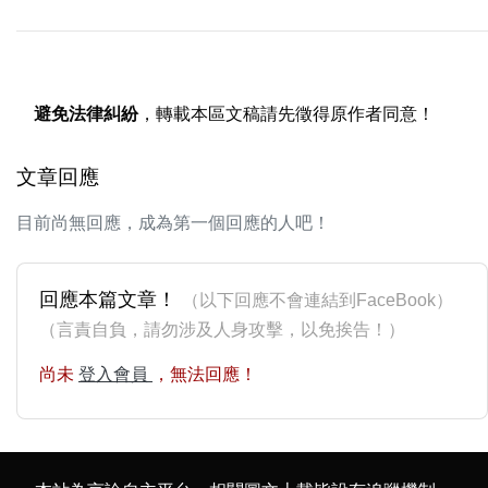
避免法律糾紛
，轉載本區文稿請先徵得原作者同意！
文章回應
目前尚無回應，成為第一個回應的人吧！
回應本篇文章！
（以下回應不會連結到FaceBook）
（言責自負，請勿涉及人身攻擊，以免挨告！）
尚未
登入會員
，無法回應！