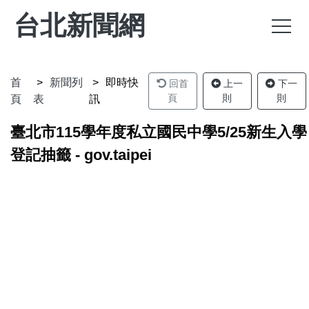
台北新聞網
首
新聞列
即時快
回首
上一
下一
頁
則
則
頁
表
訊
臺北市115學年度私立國民中學5/25新生入學
登記抽籤 - gov.taipei