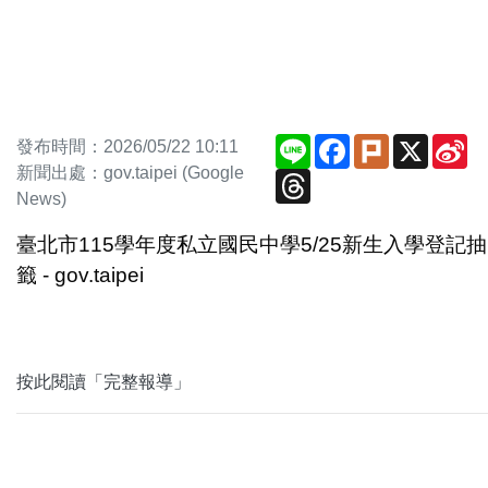
Line
Facebook
Plurk
X
Si
發布時間：2026/05/22 10:11
We
新聞出處：gov.taipei (Google
Threads
News)
臺北市115學年度私立國民中學5/25新生入學登記抽
籤 - gov.taipei
按此閱讀「完整報導」