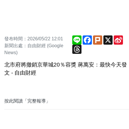
Line
Facebook
Plurk
X
Si
發布時間：2026/05/22 12:01
We
新聞出處：自由財經 (Google
Threads
News)
北市府將撤銷京華城20％容獎 蔣萬安：最快今天發
文 - 自由財經
按此閱讀「完整報導」