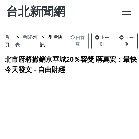
台北新聞網
首
新聞列
即時快
回首
上一
下一
頁
則
則
頁
表
訊
北市府將撤銷京華城20％容獎 蔣萬安：最快
今天發文 - 自由財經