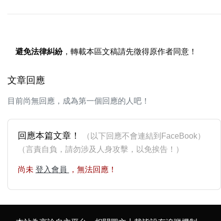
避免法律糾紛
，轉載本區文稿請先徵得原作者同意！
文章回應
目前尚無回應，成為第一個回應的人吧！
回應本篇文章！
（以下回應不會連結到FaceBook）
（言責自負，請勿涉及人身攻擊，以免挨告！）
尚未
登入會員
，無法回應！