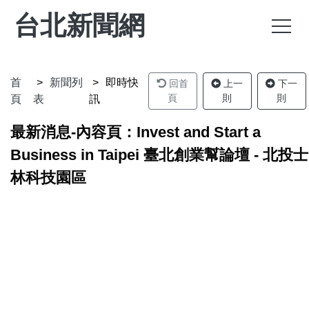
台北新聞網
首
新聞列
即時快
回首
上一
下一
頁
則
則
頁
表
訊
最新消息-內容頁：Invest and Start a
Business in Taipei 臺北創業幫論壇 - 北投士
林科技園區