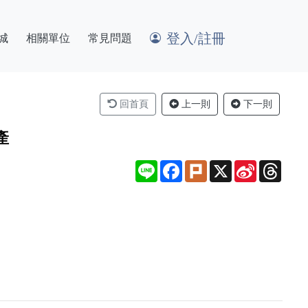
登入/註冊
城
相關單位
常見問題
回首頁
上一則
下一則
產
Line
Facebook
Plurk
X
Sina
Thre
Weibo