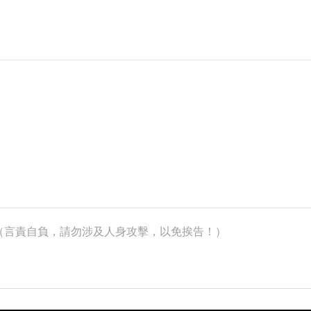
k）（言責自負，請勿涉及人身攻擊，以免挨告！）