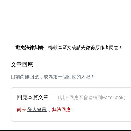
避免法律糾紛
，轉載本區文稿請先徵得原作者同意！
文章回應
目前尚無回應，成為第一個回應的人吧！
回應本篇文章！
（以下回應不會連結到FaceBoo
尚未
登入會員
，無法回應！