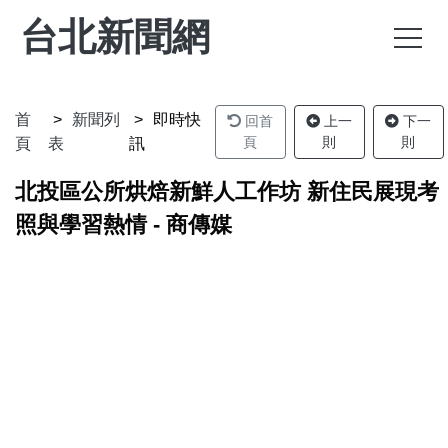
台北新聞網
首
新聞列
即時快
回首
上一
下一
頁
則
則
頁
表
訊
北投區公所烘焙新鮮人工作坊 新住民展現考
照與學習熱情 - 商傳媒