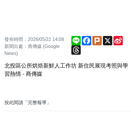
Line
Facebook
Plurk
X
Sin
發布時間：2026/05/22 14:08
We
新聞出處：商傳媒 (Google
Threads
News)
北投區公所烘焙新鮮人工作坊 新住民展現考照與學
習熱情 - 商傳媒
按此閱讀「完整報導」