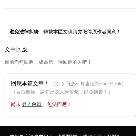
避免法律糾紛
，轉載本區文稿請先徵得原作者同意！
文章回應
目前尚無回應，成為第一個回應的人吧！
回應本篇文章！
（以下回應不會連結到FaceBook）
（言責自負，請勿涉及人身攻擊，以免挨告！）
尚未
登入會員
，無法回應！