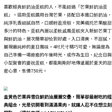
喜歡經典鮮奶油蛋糕的人，不能錯過「芒果鮮奶油蛋
糕」。這款蛋糕選用台灣芒果，搭配日本進口鮮奶油，
純淨乳香細膩自然，口感輕盈滑順，完美襯托芒果酸甜
多汁的特色。蛋糕內層以柔軟戚風蛋糕夾入新鮮芒果丁
與鮮奶油，層次簡單卻恰到好處，入口清爽、不甜膩，
展現最純粹的夏日風味。4吋尺寸精巧可愛，無論是為
自己準備一場療癒的午後時光，或作為生日、紀念日與
小型聚會的慶祝蛋糕，都能剛剛好地傳遞屬於夏天的甜
蜜心意，售價750元。
金黃色芒果與雪白鮮奶油層層交疊，簡單卻最耐吃的經
典組合，光是切開看到滿滿果肉，就讓人忍不住想立刻