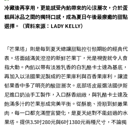
冷藏後再享用，更能感受內餡帶來的沁涼層次，介於蛋
糕與冰品之間的獨特口感，成為夏日午後最療癒的甜點
選擇。（資料來源：LADY KELLY）
「芒果塔」則是每到夏天總讓甜點控引頸期盼的經典代
表。塔面鋪滿黃澄澄的新鮮芒果丁，光是視覺就令人食
指大動。內餡以帶有淡雅乳香的白乳酪卡士達為基底，
再加入以法國果泥製成的芒果庫利與百香果庫利，讓濃
郁果香中多了明亮的酸甜層次。底部塔皮嚴選法國伊斯
尼進口奶油手工製作，入口酥香細緻，與乳酪卡士達及
飽滿多汁的芒果形成完美平衡。從酥脆、滑順到鮮嫩果
肉，每一口都充滿豐富變化，是夏天絕對不能錯過的水
果塔。提供3.5吋280元與6吋1380元兩種尺寸，不論獨