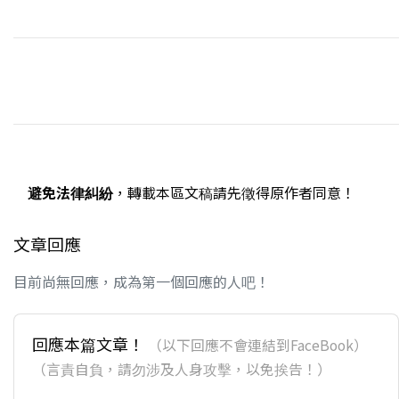
避免法律糾紛
，轉載本區文稿請先徵得原作者同意！
文章回應
目前尚無回應，成為第一個回應的人吧！
回應本篇文章！
（以下回應不會連結到FaceBook）
（言責自負，請勿涉及人身攻擊，以免挨告！）