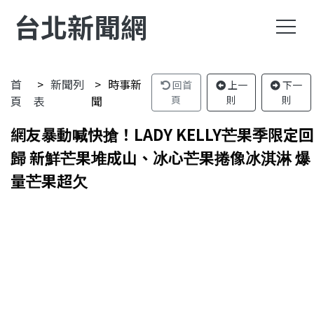
台北新聞網
首
新聞列
時事新
回首
上一
下一
頁
表
聞
頁
則
則
網友暴動喊快搶！LADY KELLY芒果季限定回
歸 新鮮芒果堆成山、冰心芒果捲像冰淇淋 爆
量芒果超欠