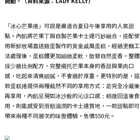
開動。（資料來源：LADY KELLY）
「冰心芒果捲」可說是最適合夏日午後享用的人氣甜
點。內餡將芒果丁與自製芒果卡士達巧妙融合，搭配使
用新鮮牧場直送雞蛋製作的黃金戚風蛋糕，經過燙麵工
法處理後，蛋糕體更加細緻柔軟，散發自然蛋香。整體
採少糖比例配方，完整襯托芒果本身的香甜與果肉口
感，吃起來清爽細膩，不會過於厚重。更特別的是，這
款蛋糕捲提供兩種截然不同的享用方式：若完全冷藏後
再享用，內餡呈現如冰沙般的沁涼口感；稍微回溫後食
用，則能感受到滑順濕潤的卡士達質地，一款甜點即可
帶來兩種不同層次的味覺體驗，售價550元。