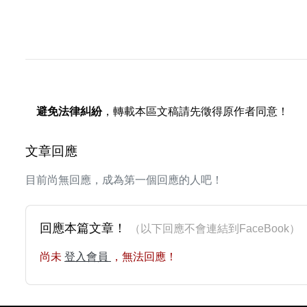
避免法律糾紛
，轉載本區文稿請先徵得原作者同意！
文章回應
目前尚無回應，成為第一個回應的人吧！
回應本篇文章！
（以下回應不會連結到FaceBoo
尚未
登入會員
，無法回應！