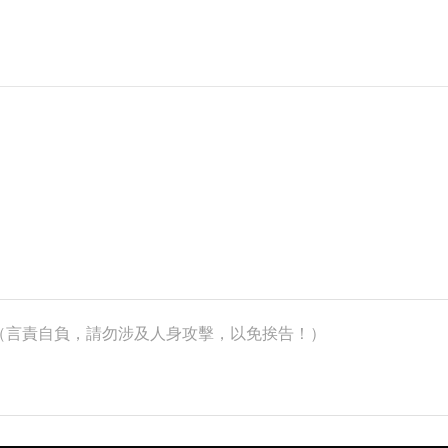
k）（言責自負，請勿涉及人身攻擊，以免挨告！）