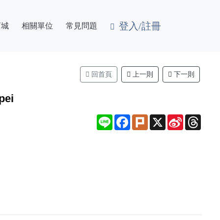
登入/註冊
商城
相關單位
常見問題
回首頁
上一則
下一則
ei
Line
Facebook
Plurk
X
Sina
Thre
Weibo