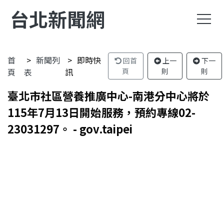
台北新聞網
首
新聞列
即時快
回首
上一
下一
頁
表
訊
頁
則
則
臺北市社區營養推廣中心-南港分中心將於
115年7月13日開始服務，預約專線02-
23031297。 - gov.taipei