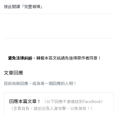
按此閱讀「完整報導」
避免法律糾紛
，轉載本區文稿請先徵得原作者同意！
文章回應
目前尚無回應，成為第一個回應的人吧！
回應本篇文章！
（以下回應不會連結到FaceBook）
（言責自負，請勿涉及人身攻擊，以免挨告！）