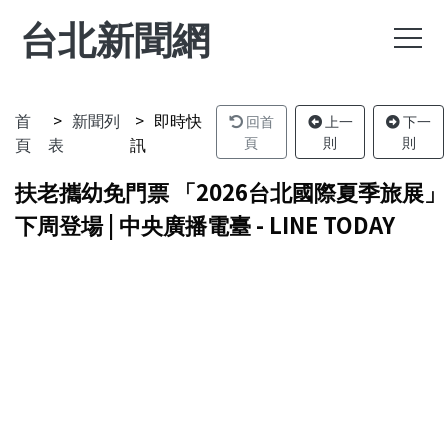
台北新聞網
首
新聞列
即時快
回首
上一
下一
頁
表
訊
頁
則
則
扶老攜幼免門票 「2026台北國際夏季旅展」
下周登場 | 中央廣播電臺 - LINE TODAY