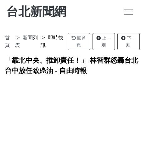
台北新聞網
首
新聞列
即時快
回首
上一
下一
頁
則
則
頁
表
訊
「靠北中央、推卸責任！」 林智群怒轟台北
台中放任致癌油 - 自由時報