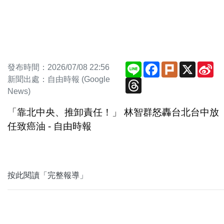
Line
Facebook
Plurk
X
Si
發布時間：2026/07/08 22:56
We
新聞出處：自由時報 (Google
Threads
News)
「靠北中央、推卸責任！」 林智群怒轟台北台中放
任致癌油 - 自由時報
按此閱讀「完整報導」