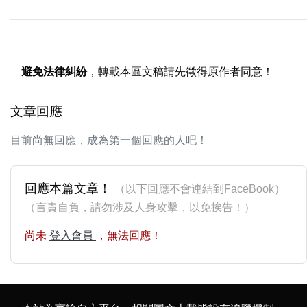
避免法律糾紛
，轉載本區文稿請先徵得原作者同意！
文章回應
目前尚無回應，成為第一個回應的人吧！
回應本篇文章！
（以下回應不會連結到FaceBook）
（言責自負，請勿涉及人身攻擊，以免挨告！）
尚未
登入會員
，無法回應！