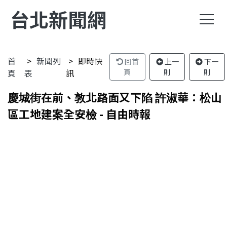
台北新聞網
首
新聞列
即時快
回首
上一
下一
頁
表
訊
頁
則
則
慶城街在前、敦北路面又下陷 許淑華：松山
區工地建案全安檢 - 自由時報