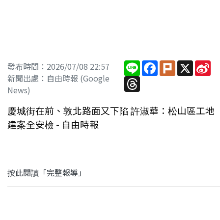
Line
Facebook
Plurk
X
Si
發布時間：2026/07/08 22:57
W
新聞出處：自由時報 (Google
Threads
News)
慶城街在前、敦北路面又下陷 許淑華：松山區工地
建案全安檢 - 自由時報
按此閱讀「完整報導」