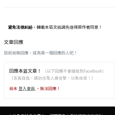
避免法律糾紛
，轉載本區文稿請先徵得原作者同意！
文章回應
目前尚無回應，成為第一個回應的人吧！
回應本篇文章！
（以下回應不會連結到FaceBook）
（言責自負，請勿涉及人身攻擊，以免挨告！）
尚未
登入會員
，無法回應！