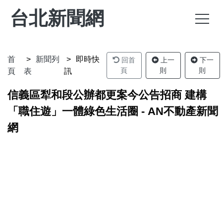
台北新聞網
首
新聞列
即時快
回首
上一
下一
頁
則
則
頁
表
訊
信義區犁和段公辦都更案今公告招商 建構
「職住遊」一體綠色生活圈 - AN不動產新聞
網