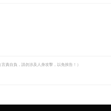
k）（言責自負，請勿涉及人身攻擊，以免挨告！）