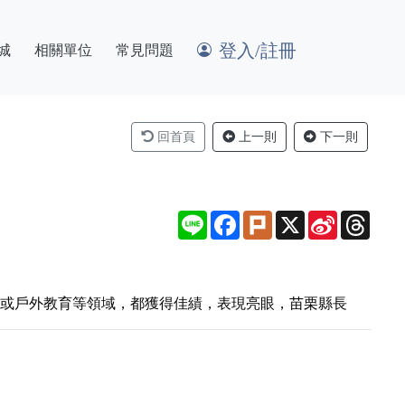
登入/註冊
城
相關單位
常見問題
回首頁
上一則
下一則
Line
Facebook
Plurk
X
Sina
Thre
Weibo
識或戶外教育等領域，都獲得佳績，表現亮眼，苗栗縣長