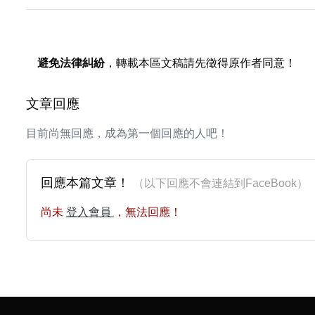
避免法律糾紛
，轉載本區文稿請先徵得原作者同意！
文章回應
目前尚無回應，成為第一個回應的人吧！
回應本篇文章！
（以下回應不會連結到FaceBoo
尚未
登入會員
，無法回應！