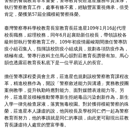
警察的養成教育非常重要，警專教育長莊進星服務年資深厚，
執行警察教育工作，處事有條不紊，經驗豐富重視傳承，倍受
肯定，榮獲第57屆全國模範警察殊榮。
臺灣警察專科學校教育長室教育長莊進星109年1月16起代理
校長職務，綜理校務，同年6月起襄助新任校長，帶領該校各
級幹部執行警察教育工作。109年初疫情嚴峻期間擔任警專防
疫小組召集人，指揮該校防疫小組成員，規劃各項防疫作為，
積極有成。警專行政科主任馬心韻對莊教育長讚譽有加。馬心
韻也透露莊教育長私底下是一位平易近人的長官。
擔任警專課程委員會主席，莊進星也規劃該校警察教育課程改
革，精進校務作為，開設「警察敘述能力與溝通」實務教授團
案例教學，提升執勤時應對能力、面對媒體表達能力等。另
外，莊進星並積極推動警專新生拒絕毒品污染創新作為，新生
入學一律先檢查尿液，落實無毒校園。對於獲得模範警察的殊
榮，莊進星本人謙虛的說，他與校長及學校同仁們一起為警察
教育而努力，他的事蹟就是同仁的事蹟，由此更可顯現出莊教
育長謙虛待人處世的豐富學養。