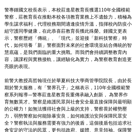
警專鍾國文校長表示，本校莊進星教育長獲選110年全國模範
警察，莊教育長在推動本校各項教育業務上不遺餘力，積極為
學生謀求福利，代理校務期間適逢疫情升溫，指揮校內防疫小
組守護同學健康，在此恭喜莊教育長獲此殊榮。鍾國文更表
示，警察歷經「傳統」、「現代」並迎接「新科技警察」時
代，如何培養「新」警察面對未來的社會環境並結合傳統的智
慧底蘊，是我們面臨的重大挑戰。而我們會持續調整教育內
容，讓課程與實務接軌，讓經驗化為實力，為警察教育創造更
亮眼的表現。
前警大教授高哲翰現任於華夏科技大學商管學院院長，由於長
期於警大服務，有「警界孔子」之稱表示，110年全國模範警
察系列報導—警專莊進星教育長重傳承融入創新， 為警界作
育無數英才。警察是維護民眾與社會安全最直接保障與最明顯
的公權力！如無法獲得社會與上級的支持，警察畏於權勢壓
力，弱勢警察如何能除暴安良，如何維護治安與保障民眾安
全？警察執法與服務需要有強力的後盾，這個後盾包括追求社
會安定的守法的民眾，更包括政府、媒體、意見領袖。保障警