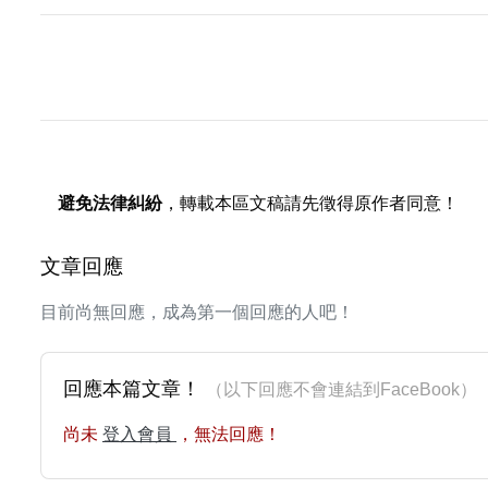
避免法律糾紛
，轉載本區文稿請先徵得原作者同意！
文章回應
目前尚無回應，成為第一個回應的人吧！
回應本篇文章！
（以下回應不會連結到FaceBoo
尚未
登入會員
，無法回應！