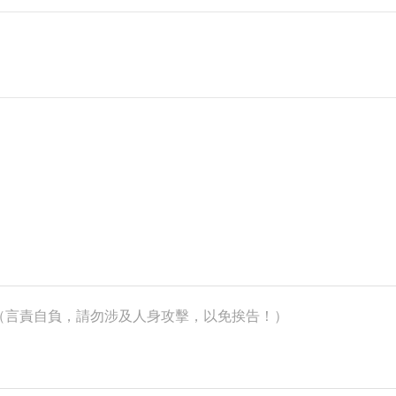
k）（言責自負，請勿涉及人身攻擊，以免挨告！）