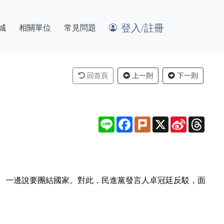
登入/註冊
城
相關單位
常見問題
回首頁
上一則
下一則
Line
Facebook
Plurk
X
Sina
Thre
Weibo
、一邊說要團結國家。對此，民進黨發言人卓冠廷反駁，面