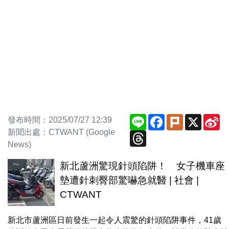
Line
Facebook
Plurk
X
Si
發布時間：2025/07/27 12:39
We
新聞出處：CTWANT (Google
Threads
News)
新北蘆洲驚現針頭陷阱！ 女子機車座
墊遭針刺臀部驚嚇急就醫 | 社會 |
CTWANT
新北市蘆洲區日前發生一起令人震驚的針頭陷阱事件，41歲