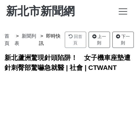
新北市新聞網
首
新聞列
即時快
回首
上一
下一
頁
則
則
頁
表
訊
新北蘆洲驚現針頭陷阱！ 女子機車座墊遭
針刺臀部驚嚇急就醫 | 社會 | CTWANT