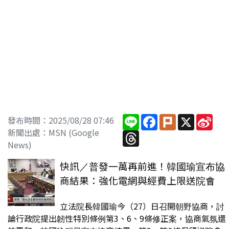
Line
Facebook
Plurk
X
Sin
發布時間：2025/08/28 07:46
Wei
新聞出處：MSN (Google
Threads
News)
快訊／普發一萬再前進！韓國瑜宣布協
商結果：強化電網與經費上限送院會
立法院長韓國瑜今（27）日召開朝野協商，討
論行政院提出韌性特別條例第3、6、9條修正案，協商氣氛還