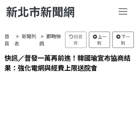
新北市新聞網
首
新聞列
即時快
回首
上一
下一
頁
表
訊
頁
則
則
快訊／普發一萬再前進！韓國瑜宣布協商結
果：強化電網與經費上限送院會