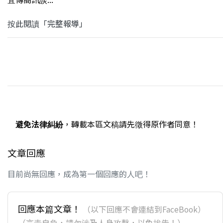
按此閱讀「完整報導」
避免法律糾紛
，轉載本區文稿請先徵得原作者同意！
文章回應
目前尚無回應，成為第一個回應的人吧！
回應本篇文章！
（以下回應不會連結到FaceBook）
（言責自負，請勿涉及人身攻擊，以免挨告！）