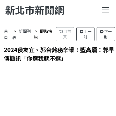
新北市新聞網
首
新聞列
即時快
回首
上一
下一
頁
表
訊
頁
則
則
2024侯友宜、郭台銘秘辛曝！藍高層：郭早
傳簡訊「你選我就不選」