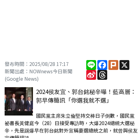
Line
Facebook
Plurk
X
發布時間：2025/08/28 17:17
新聞出處：NOWnews今日新聞
Sina
Threads
Weibo
(Google News)
2024侯友宜、郭台銘秘辛曝！藍高層：
郭早傳簡訊「你選我就不選」
國民黨主席朱立倫堅持交棒日子倒數，國民黨
祕書長黃健庭今（28）日接受專訪時，大爆2024總統大選秘
辛，先是踢爆早在郭台銘對外宣稱要選總統之前，就曾與侯友
宜傳簡訊談...