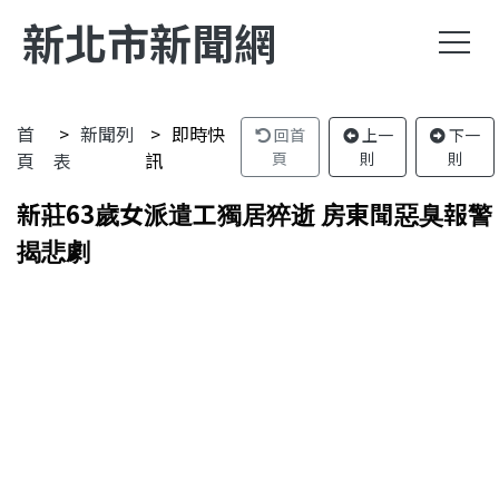
新北市新聞網
首
新聞列
即時快
回首
上一
下一
頁
表
訊
頁
則
則
新莊63歲女派遣工獨居猝逝 房東聞惡臭報警
揭悲劇