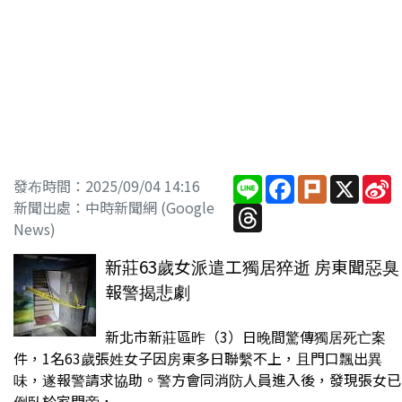
Line
Facebook
Plurk
X
S
發布時間：2025/09/04 14:16
W
新聞出處：中時新聞網 (Google
Threads
News)
新莊63歲女派遣工獨居猝逝 房東聞惡臭
報警揭悲劇
新北市新莊區昨（3）日晚間驚傳獨居死亡案
件，1名63歲張姓女子因房東多日聯繫不上，且門口飄出異
味，遂報警請求協助。警方會同消防人員進入後，發現張女已
倒臥於家門旁，...