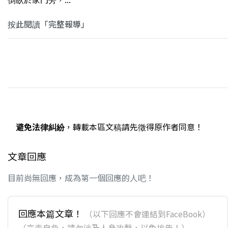
按此閱讀「完整報導」
避免法律糾紛
，轉載本區文稿請先徵得原作者同意！
文章回應
目前尚無回應，成為第一個回應的人吧！
回應本篇文章！
（以下回應不會連結到FaceBook）
（言責自負，請勿涉及人身攻擊，以免挨告！）