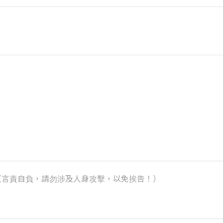
k）（言責自負，請勿涉及人身攻擊，以免挨告！）