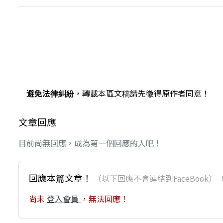
避免法律糾紛
，轉載本區文稿請先徵得原作者同意！
文章回應
目前尚無回應，成為第一個回應的人吧！
回應本篇文章！
（以下回應不會連結到FaceBoo
尚未
登入會員
，無法回應！