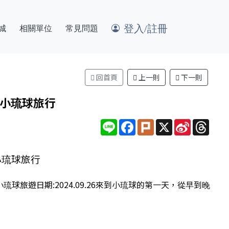
登入/註冊
城
相關單位
常見問題
回首頁
上一則
下一則
小琉球旅行
Line
Facebook
Plurk
X
Sina
Thre
Weibo
小琉球旅行
旅遊日期:2024.09.26來到小琉球的第一天，從早到晚