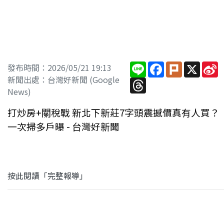
Line
Facebook
Plurk
X
S
發布時間：2026/05/21 19:13
W
新聞出處：台灣好新聞 (Google
Threads
News)
打炒房+關稅戰 新北下新莊7字頭震撼價真有人買？
一次掃多戶曝 - 台灣好新聞
按此閱讀「完整報導」