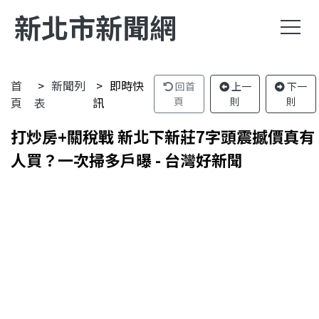
新北市新聞網
首
新聞列
即時快
回首
上一
下一
頁
表
訊
頁
則
則
打炒房+關稅戰 新北下新莊7字頭震撼價真有
人買？一次掃多戶曝 - 台灣好新聞