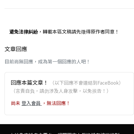
避免法律糾紛
，轉載本區文稿請先徵得原作者同意！
文章回應
目前尚無回應，成為第一個回應的人吧！
回應本篇文章！
（以下回應不會連結到FaceBook）
（言責自負，請勿涉及人身攻擊，以免挨告！）
尚未
登入會員
，無法回應！