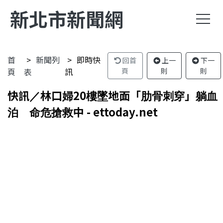
新北市新聞網
首
新聞列
即時快
回首
上一
下一
頁
表
訊
頁
則
則
快訊／林口婦20樓墜地面「肋骨刺穿」躺血
泊 命危搶救中 - ettoday.net