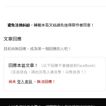
避免法律糾紛
，轉載本區文稿請先徵得原作者同意！
文章回應
目前尚無回應，成為第一個回應的人吧！
回應本篇文章！
（以下回應不會連結到FaceBook）
（言責自負，請勿涉及人身攻擊，以免挨告！）
尚未
登入會員
，無法回應！