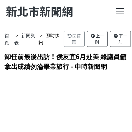
新北市新聞網
首
新聞列
即時快
回首
上一
下一
頁
表
訊
頁
則
則
卸任前最後出訪！侯友宜6月赴美 綠議員籲
拿出成績勿淪畢業旅行 - 中時新聞網