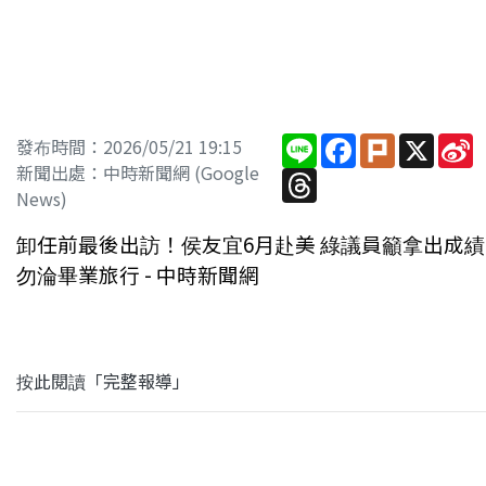
Line
Facebook
Plurk
X
S
發布時間：2026/05/21 19:15
W
新聞出處：中時新聞網 (Google
Threads
News)
卸任前最後出訪！侯友宜6月赴美 綠議員籲拿出成績
勿淪畢業旅行 - 中時新聞網
按此閱讀「完整報導」