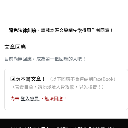
避免法律糾紛
，轉載本區文稿請先徵得原作者同意！
文章回應
目前尚無回應，成為第一個回應的人吧！
回應本篇文章！
（以下回應不會連結到FaceBook）
（言責自負，請勿涉及人身攻擊，以免挨告！）
尚未
登入會員
，無法回應！