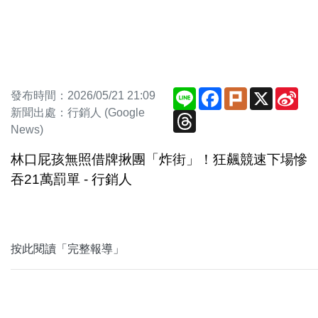
Line
Facebook
Plurk
X
Sin
發布時間：2026/05/21 21:09
We
新聞出處：行銷人 (Google
Threads
News)
林口屁孩無照借牌揪團「炸街」！狂飆競速下場慘
吞21萬罰單 - 行銷人
按此閱讀「完整報導」