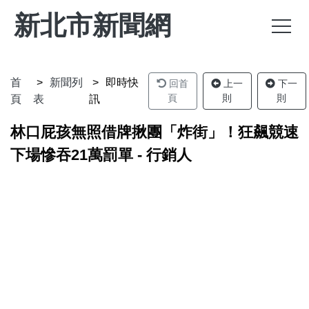
新北市新聞網
首
新聞列
即時快
回首
上一
下一
頁
則
則
頁
表
訊
林口屁孩無照借牌揪團「炸街」！狂飆競速
下場慘吞21萬罰單 - 行銷人