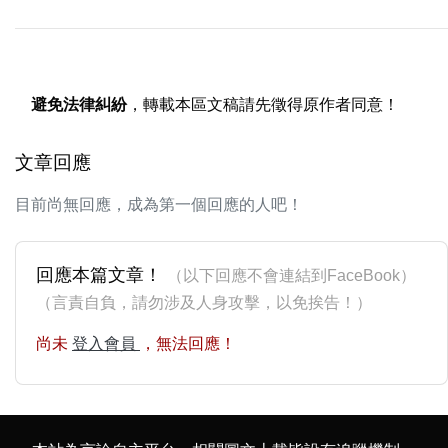
避免法律糾紛
，轉載本區文稿請先徵得原作者同意！
文章回應
目前尚無回應，成為第一個回應的人吧！
回應本篇文章！
（以下回應不會連結到FaceBook）
（言責自負，請勿涉及人身攻擊，以免挨告！）
尚未
登入會員
，無法回應！