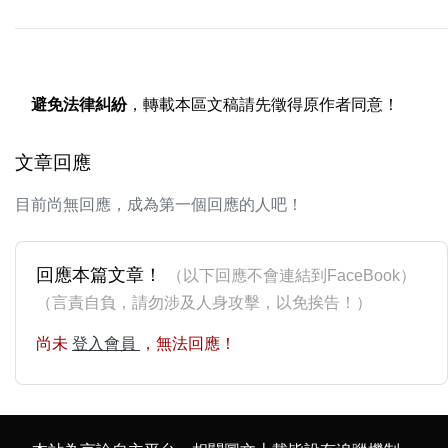
避免法律糾紛
，轉載本區文稿請先徵得原作者同意！
文章回應
目前尚無回應，成為第一個回應的人吧！
回應本篇文章！
（以下回應不會連結到FaceBook）
（言責自負，請勿涉及人身攻擊，以免挨告！）
尚未
登入會員
，無法回應！