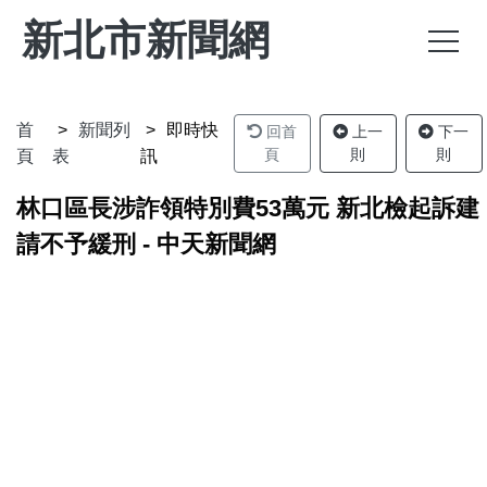
新北市新聞網
首
新聞列
即時快
回首
上一
下一
頁
則
則
頁
表
訊
林口區長涉詐領特別費53萬元 新北檢起訴建
請不予緩刑 - 中天新聞網