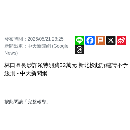
Line
Facebook
Plurk
X
S
發布時間：2026/05/21 23:25
W
新聞出處：中天新聞網 (Google
Threads
News)
林口區長涉詐領特別費53萬元 新北檢起訴建請不予
緩刑 - 中天新聞網
按此閱讀「完整報導」