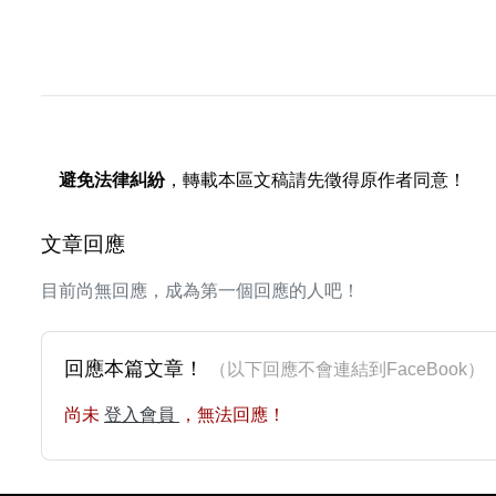
避免法律糾紛
，轉載本區文稿請先徵得原作者同意！
文章回應
目前尚無回應，成為第一個回應的人吧！
回應本篇文章！
（以下回應不會連結到FaceBoo
尚未
登入會員
，無法回應！