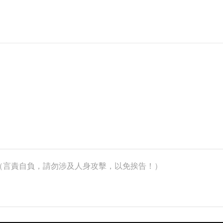
k）（言責自負，請勿涉及人身攻擊，以免挨告！）