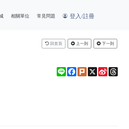
登入/註冊
城
相關單位
常見問題
回首頁
上一則
下一則
Line
Facebook
Plurk
X
Sina
Thre
Weibo