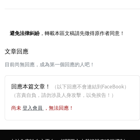
避免法律糾紛
，轉載本區文稿請先徵得原作者同意！
文章回應
目前尚無回應，成為第一個回應的人吧！
回應本篇文章！
（以下回應不會連結到FaceBook）
（言責自負，請勿涉及人身攻擊，以免挨告！）
尚未
登入會員
，無法回應！