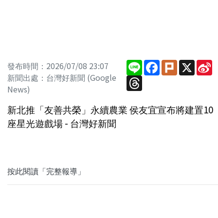
Line
Facebook
Plurk
X
S
發布時間：2026/07/08 23:07
W
新聞出處：台灣好新聞 (Google
Threads
News)
新北推「友善共榮」永續農業 侯友宜宣布將建置10
座星光遊戲場 - 台灣好新聞
按此閱讀「完整報導」