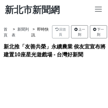
新北市新聞網
首
新聞列
即時快
回首
上一
下一
頁
表
訊
頁
則
則
新北推「友善共榮」永續農業 侯友宜宣布將
建置10座星光遊戲場 - 台灣好新聞