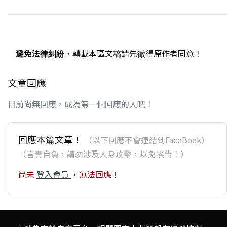
避免法律糾紛
，轉載本區文稿請先徵得原作者同意！
文章回應
目前尚無回應，成為第一個回應的人吧！
回應本篇文章！
（以下回應不會連結到FaceBook）
（言責自負，請勿涉及人身攻擊，以免挨告！）
尚未
登入會員
，無法回應！