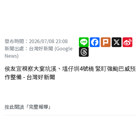
Line
Facebook
Plurk
X
S
發布時間：2026/07/08 23:08
W
新聞出處：台灣好新聞 (Google
Threads
News)
侯友宜視察大窠坑溪、塭仔圳4號橋 緊盯強颱巴威預
作整備 - 台灣好新聞
按此閱讀「完整報導」