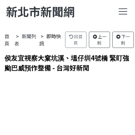
新北市新聞網
首
新聞列
即時快
回首
上一
下一
頁
表
訊
頁
則
則
侯友宜視察大窠坑溪、塭仔圳4號橋 緊盯強
颱巴威預作整備 - 台灣好新聞