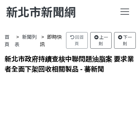
新北市新聞網
首
新聞列
即時快
回首
上一
下一
頁
表
訊
頁
則
則
新北市政府持續查核中聯問題油脂案 要求業
者全面下架回收相關製品 - 蕃新聞