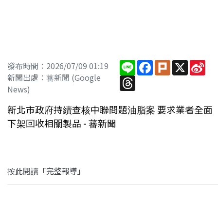
Line
Facebook
Plurk
X
Sin
發布時間：2026/07/09 01:19
We
新聞出處：蕃新聞 (Google
Threads
News)
新北市政府持續查核中聯問題油脂案 要求業者全面
下架回收相關製品 - 蕃新聞
按此閱讀「完整報導」