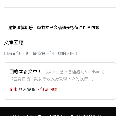
避免法律糾紛
，轉載本區文稿請先徵得原作者同意！
文章回應
目前尚無回應，成為第一個回應的人吧！
回應本篇文章！
（以下回應不會連結到FaceBook）
（言責自負，請勿涉及人身攻擊，以免挨告！）
尚未
登入會員
，無法回應！