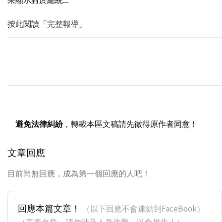
按此閱讀「完整報導」
避免法律糾紛
，轉載本區文稿請先徵得原作者同意！
文章回應
目前尚無回應，成為第一個回應的人吧！
回應本篇文章！
（以下回應不會連結到FaceBook）
（言責自負，請勿涉及人身攻擊，以免挨告！）