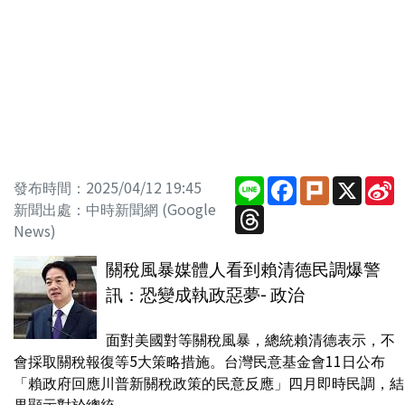
Line
Facebook
Plurk
X
S
發布時間：2025/04/12 19:45
W
新聞出處：中時新聞網 (Google
Threads
News)
關稅風暴媒體人看到賴清德民調爆警
訊：恐變成執政惡夢- 政治
面對美國對等關稅風暴，總統賴清德表示，不
會採取關稅報復等5大策略措施。台灣民意基金會11日公布
「賴政府回應川普新關稅政策的民意反應」四月即時民調，結
果顯示對於總統...