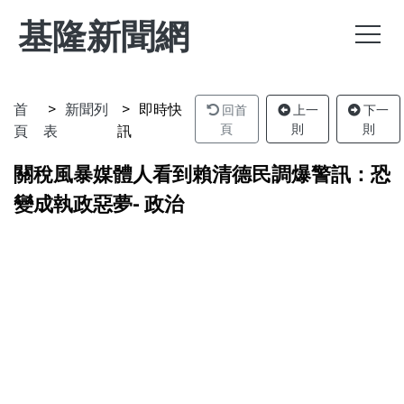
基隆新聞網
首
新聞列
即時快
回首
上一
下一
頁
表
訊
頁
則
則
關稅風暴媒體人看到賴清德民調爆警訊：恐
變成執政惡夢- 政治