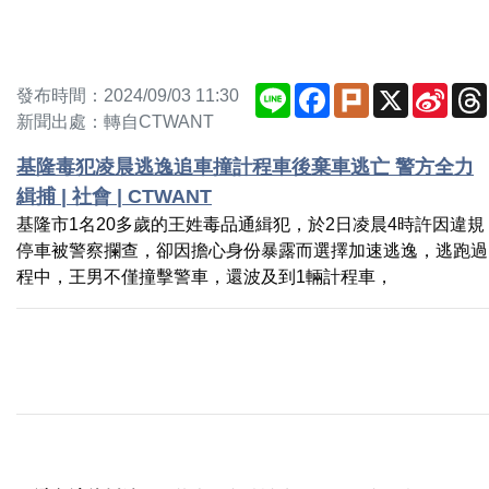
Line
Facebook
Plurk
X
Sina
發布時間：2024/09/03 11:30
Weib
新聞出處：轉自CTWANT
基隆毒犯凌晨逃逸追車撞計程車後棄車逃亡 警方全力
緝捕 | 社會 | CTWANT
基隆市1名20多歲的王姓毒品通緝犯，於2日凌晨4時許因違規
停車被警察攔查，卻因擔心身份暴露而選擇加速逃逸，逃跑過
程中，王男不僅撞擊警車，還波及到1輛計程車，