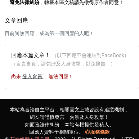
避免法律糾紛
，轉載本區文稿請先徵得原作者同意！
文章回應
目前尚無回應，成為第一個回應的人吧！
回應本篇文章！
（以下回應不會連結到FaceBook）
（言責自負，請勿涉及人身攻擊，以免挨告！）
尚未
登入會員
，無法回應！
本站為言論自主平台，相關圖文上載皆設有追蹤機制，
網友請謹慎發言，勿涉及人身攻擊！
如面臨法律糾紛，本站有權提供發稿人、
回應人資料予相關單位。
◎服務條款