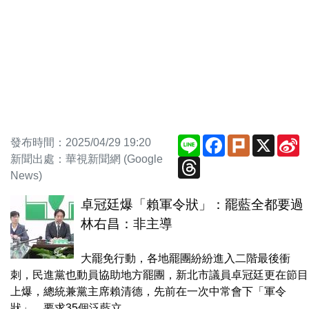
Line
Facebook
Plurk
X
S
發布時間：2025/04/29 19:20
W
新聞出處：華視新聞網 (Google
Threads
News)
卓冠廷爆「賴軍令狀」：罷藍全都要過
林右昌：非主導
大罷免行動，各地罷團紛紛進入二階最後衝
刺，民進黨也動員協助地方罷團，新北市議員卓冠廷更在節目
上爆，總統兼黨主席賴清德，先前在一次中常會下「軍令
狀」，要求35個泛藍立...