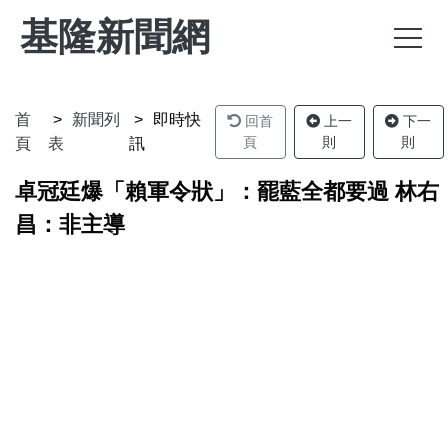
基隆新聞網
首
新聞列
即時快
回首
上一
下一
頁
則
則
頁
表
訊
卓冠廷爆「賴軍令狀」：罷藍全都要過 林右
昌：非主導