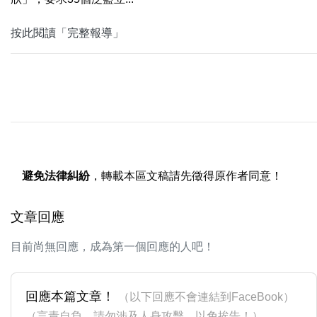
按此閱讀「完整報導」
避免法律糾紛
，轉載本區文稿請先徵得原作者同意！
文章回應
目前尚無回應，成為第一個回應的人吧！
回應本篇文章！
（以下回應不會連結到FaceBook）
（言責自負，請勿涉及人身攻擊，以免挨告！）