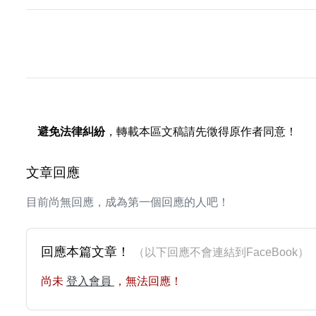
避免法律糾紛
，轉載本區文稿請先徵得原作者同意！
文章回應
目前尚無回應，成為第一個回應的人吧！
回應本篇文章！
（以下回應不會連結到FaceBoo
尚未
登入會員
，無法回應！