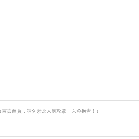
k）（言責自負，請勿涉及人身攻擊，以免挨告！）