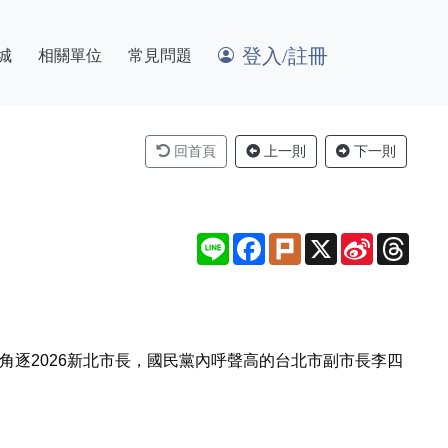
登入/註冊
城
相關單位
常見問題
回首頁
上一則
下一則
Line
Facebook
Plurk
X
Sina
Thre
Weibo
角逐2026新北市長，國民黨內呼聲高的台北市副市長李四