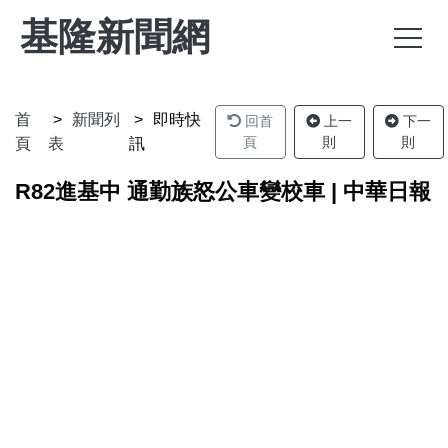
基隆新聞網
首
新聞列
即時快
回首
上一
下一
頁
則
則
頁
表
訊
R82進基中 通勤族怒公車變校車 | 中華日報