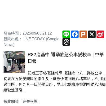
Line
Facebook
Plurk
X
S
發布時間：2025/09/03 21:12
新聞出處：LINE TODAY (Google
Threads
News)
R82進基中 通勤族怒公車變校車 | 中華
日報
記者王慕慈∕基隆報導. 基隆市Ｒ八二路線公車，
初衷在方便安樂區的學生及上班族快速到達八堵車站，不用經
過市區，但九月一日開學日起，早上七點班車卻調整從八堵橋
繞駛進基隆...
按此閱讀「完整報導」