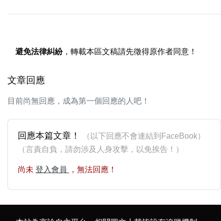
避免法律糾紛
，轉載本區文稿請先徵得原作者同意！
文章回應
目前尚無回應，成為第一個回應的人吧！
回應本篇文章！
（以下回應不會連結到FaceBook）
（言責自負，請勿涉及人身攻擊，以免挨告！）
尚未
登入會員
，無法回應！