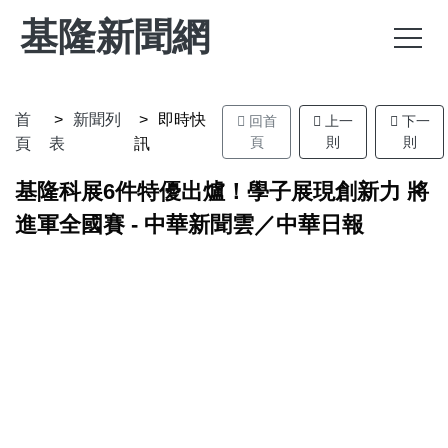
基隆新聞網
首
新聞列
即時快
回首
上一
下一
頁
則
則
頁
表
訊
基隆科展6件特優出爐！學子展現創新力 將
進軍全國賽 - 中華新聞雲／中華日報